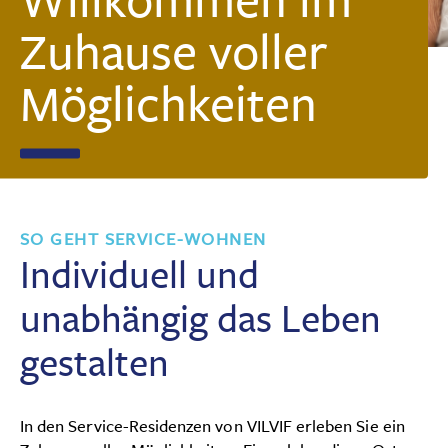
Über VILVIF
Datenschutz
Impressum
Zuhause voller
Karriere
Möglichkeiten
Kontakt
SO GEHT SERVICE-WOHNEN
Individuell und
unabhängig das Leben
gestalten
In den Service-Residenzen von VILVIF erleben Sie ein